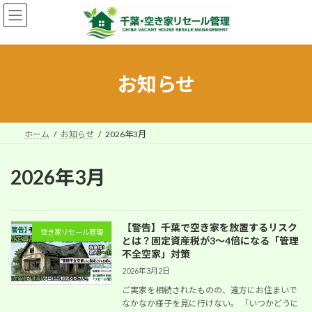
コ
ナ
ン
ビ
テ
ゲ
ン
ー
ツ
シ
へ
ョ
お知らせ
ス
ン
キ
に
ッ
移
プ
動
ホーム
お知らせ
2026年3月
2026年3月
【警告】千葉で空き家を放置するリスク
空き家リセール管理
とは？固定資産税が3〜4倍になる「管理
不全空家」対策
2026年3月2日
ご実家を相続されたものの、遠方にお住まいで
なかなか様子を見に行けない。 「いつかどうに